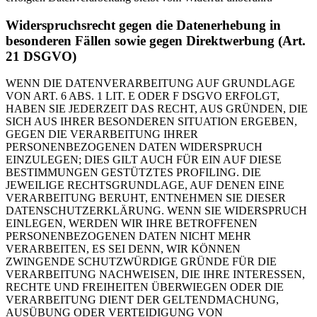
Widerspruchsrecht gegen die Datenerhebung in
besonderen Fällen sowie gegen Direktwerbung (Art.
21 DSGVO)
WENN DIE DATENVERARBEITUNG AUF GRUNDLAGE
VON ART. 6 ABS. 1 LIT. E ODER F DSGVO ERFOLGT,
HABEN SIE JEDERZEIT DAS RECHT, AUS GRÜNDEN, DIE
SICH AUS IHRER BESONDEREN SITUATION ERGEBEN,
GEGEN DIE VERARBEITUNG IHRER
PERSONENBEZOGENEN DATEN WIDERSPRUCH
EINZULEGEN; DIES GILT AUCH FÜR EIN AUF DIESE
BESTIMMUNGEN GESTÜTZTES PROFILING. DIE
JEWEILIGE RECHTSGRUNDLAGE, AUF DENEN EINE
VERARBEITUNG BERUHT, ENTNEHMEN SIE DIESER
DATENSCHUTZERKLÄRUNG. WENN SIE WIDERSPRUCH
EINLEGEN, WERDEN WIR IHRE BETROFFENEN
PERSONENBEZOGENEN DATEN NICHT MEHR
VERARBEITEN, ES SEI DENN, WIR KÖNNEN
ZWINGENDE SCHUTZWÜRDIGE GRÜNDE FÜR DIE
VERARBEITUNG NACHWEISEN, DIE IHRE INTERESSEN,
RECHTE UND FREIHEITEN ÜBERWIEGEN ODER DIE
VERARBEITUNG DIENT DER GELTENDMACHUNG,
AUSÜBUNG ODER VERTEIDIGUNG VON